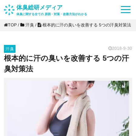
体臭総研メディア
体臭に関する全ての 原因・対策・改善方法がわかる
TOP
/
汗臭
/
根本的に汗の臭いを改善する 5つの汗臭対策法
2018-9-30
汗臭
根本的に汗の臭いを改善する 5つの汗
臭対策法